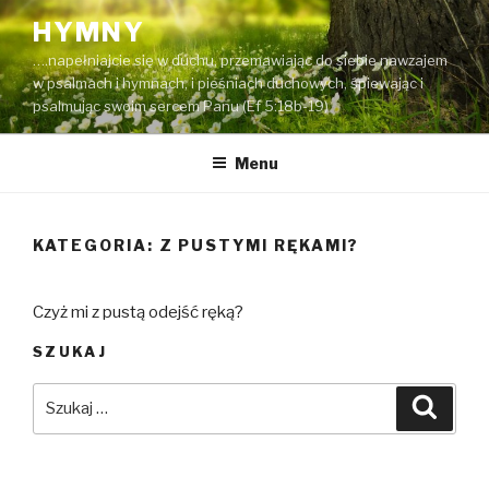
Przeskocz
HYMNY
do
….napełniajcie się w duchu, przemawiając do siebie nawzajem
treści
w psalmach i hymnach, i pieśniach duchowych, śpiewając i
psalmując swoim sercem Panu (Ef 5:18b-19)
Menu
KATEGORIA:
Z PUSTYMI RĘKAMI?
Czyż mi z pustą odejść ręką?
SZUKAJ
Szukaj:
Szuka