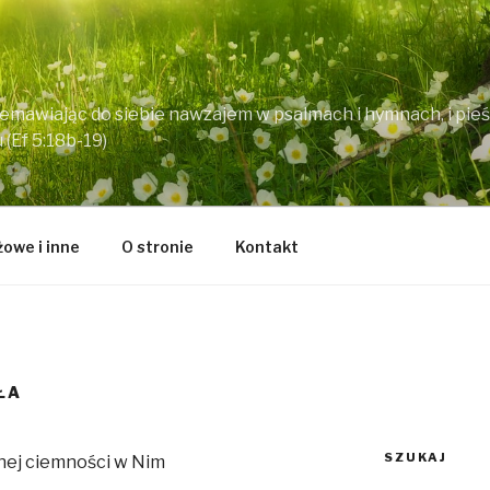
rzemawiając do siebie nawzajem w psalmach i hymnach, i pie
(Ef 5:18b-19)
owe i inne
O stronie
Kontakt
ŁA
SZUKAJ
dnej ciemności w Nim