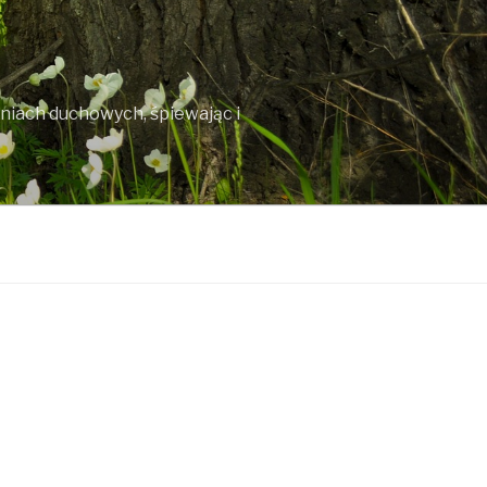
śniach duchowych, śpiewając i