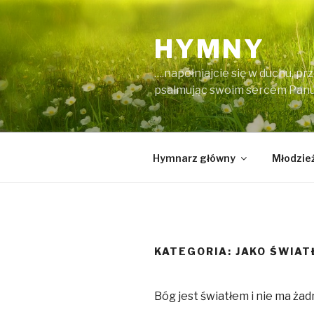
Przeskocz
do
HYMNY
treści
….napełniajcie się w duchu, p
psalmując swoim sercem Panu 
Hymnarz główny
Młodzież
KATEGORIA:
JAKO ŚWIAT
Bóg jest światłem i nie ma ża